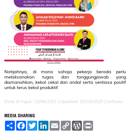
Natijahnya, di mana sahaja pekerja berada perlu
melaksanakan tugas dan tanggungjawab yang
diamanahkan, kekal cekal dan andal serta sentiasa positif
untuk terus kekal produktif.
Date of Input: 13/08/2021 | Updated: 02/10/2025 | hafzaini
MEDIA SHARING
S
F
T
L
E
C
W
P
h
a
w
i
m
o
o
r
a
c
i
n
a
p
r
i
r
e
t
k
i
y
d
n