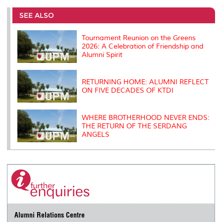
e
b
t
e
l
L
P
t
o
e
d
i
r
SEE ALSO
o
r
I
n
e
k
n
k
s
s
Tournament Reunion on the Greens
2026: A Celebration of Friendship and
Alumni Spirit
RETURNING HOME: ALUMNI REFLECT
ON FIVE DECADES OF KTDI
WHERE BROTHERHOOD NEVER ENDS:
THE RETURN OF THE SERDANG
ANGELS
Alumni Relations Centre