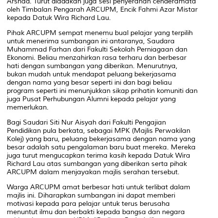
Arshad. Turut diadakan juga sesi penyerahan cenderamata
oleh Timbalan Pengarah ARCUPM, Encik Fahmi Azar Mistar
kepada Datuk Wira Richard Lau.
Pihak ARCUPM sempat menemu bual pelajar yang terpilih
untuk menerima sumbangan ini antaranya, Saudara
Muhammad Farhan dari Fakulti Sekolah Perniagaan dan
Ekonomi. Beliau menzahirkan rasa terharu dan berbesar
hati dengan sumbangan yang diberikan. Menurutnya,
bukan mudah untuk mendapat peluang bekerjasama
dengan nama yang besar seperti ini dan bagi beliau
program seperti ini menunjukkan sikap prihatin komuniti dan
juga Pusat Perhubungan Alumni kepada pelajar yang
memerlukan.
Bagi Saudari Siti Nur Aisyah dari Fakulti Pengajian
Pendidikan pula berkata, sebagai MPK (Majlis Perwakilan
Kolej) yang baru, peluang bekerjasama dengan nama yang
besar adalah satu pengalaman baru buat mereka. Mereka
juga turut mengucapkan terima kasih kepada Datuk Wira
Richard Lau atas sumbangan yang diberikan serta pihak
ARCUPM dalam menjayakan majlis serahan tersebut.
Warga ARCUPM amat berbesar hati untuk terlibat dalam
majlis ini. Diharapkan sumbangan ini dapat memberi
motivasi kepada para pelajar untuk terus berusaha
menuntut ilmu dan berbakti kepada bangsa dan negara