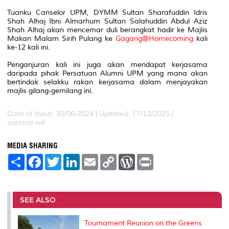
Tuanku Canselor UPM, DYMM Sultan Sharafuddin Idris
Shah Alhaj Ibni Almarhum Sultan Salahuddin Abdul Aziz
Shah Alhaj akan mencemar duli berangkat hadir ke Majlis
Makan Malam Sirih Pulang ke
Gagang@Homecoming
kali
ke-12 kali ini.
Penganjuran kali ini juga akan mendapat kerjasama
daripada pihak Persatuan Alumni UPM yang mana akan
bertindak selakku rakan kerjasama dalam menjayakan
majlis gilang-gemilang ini.
Date of Input: 30/06/2024 | Updated: 17/12/2025 |
suziana.wil
MEDIA SHARING
S
F
T
L
E
C
W
P
h
a
w
i
m
o
o
r
a
c
i
n
a
p
r
i
r
e
t
k
i
y
d
n
e
b
t
e
l
L
P
t
o
e
d
i
r
SEE ALSO
o
r
I
n
e
k
n
k
s
s
Tournament Reunion on the Greens