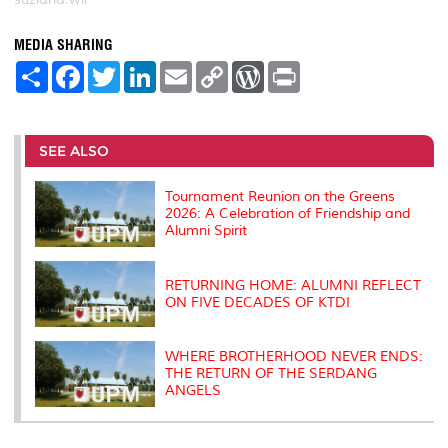
MEDIA SHARING
S
F
T
L
E
C
W
P
h
a
w
i
m
o
o
r
a
c
i
n
a
p
r
i
r
e
t
k
i
y
d
n
e
b
t
e
l
L
P
t
o
e
d
i
r
SEE ALSO
o
r
I
n
e
k
n
k
s
s
Tournament Reunion on the Greens
2026: A Celebration of Friendship and
Alumni Spirit
RETURNING HOME: ALUMNI REFLECT
ON FIVE DECADES OF KTDI
WHERE BROTHERHOOD NEVER ENDS:
THE RETURN OF THE SERDANG
ANGELS