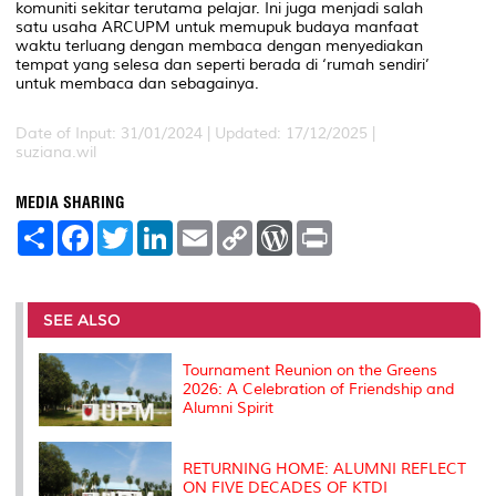
komuniti sekitar terutama pelajar. Ini juga menjadi salah
satu usaha ARCUPM untuk memupuk budaya manfaat
waktu terluang dengan membaca dengan menyediakan
tempat yang selesa dan seperti berada di ‘rumah sendiri’
untuk membaca dan sebagainya.
Date of Input: 31/01/2024 | Updated: 17/12/2025 |
suziana.wil
MEDIA SHARING
S
F
T
L
E
C
W
P
h
a
w
i
m
o
o
r
a
c
i
n
a
p
r
i
r
e
t
k
i
y
d
n
e
b
t
e
l
L
P
t
o
e
d
i
r
SEE ALSO
o
r
I
n
e
k
n
k
s
s
Tournament Reunion on the Greens
2026: A Celebration of Friendship and
Alumni Spirit
RETURNING HOME: ALUMNI REFLECT
ON FIVE DECADES OF KTDI