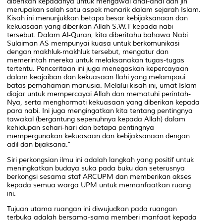
diberikan kepadanya untuk mengawal anai-anai dan jin
merupakan salah satu aspek menarik dalam sejarah Islam.
Kisah ini menunjukkan betapa besar kebijaksanaan dan
kekuasaan yang diberikan Allah S.W.T kepada nabi
tersebut. Dalam Al-Quran, kita diberitahu bahawa Nabi
Sulaiman AS mempunyai kuasa untuk berkomunikasi
dengan makhluk-makhluk tersebut, mengatur dan
memerintah mereka untuk melaksanakan tugas-tugas
tertentu. Penceritaan ini juga menegaskan kepercayaan
dalam keajaiban dan kekuasaan Ilahi yang melampaui
batas pemahaman manusia. Melalui kisah ini, umat Islam
diajar untuk mempercayai Allah dan mematuhi perintah-
Nya, serta menghormati kekuasaan yang diberikan kepada
para nabi. Ini juga mengingatkan kita tentang pentingnya
tawakal (bergantung sepenuhnya kepada Allah) dalam
kehidupan sehari-hari dan betapa pentingnya
mempergunakan kekuasaan dan kebijaksanaan dengan
adil dan bijaksana.”
Siri perkongsian ilmu ini adalah langkah yang positif untuk
meningkatkan budaya suka pada buku dan seterusnya
berkongsi sesama staf ARCUPM dan memberikan akses
kepada semua warga UPM untuk memanfaatkan ruang
ini.
Tujuan utama ruangan ini diwujudkan pada ruangan
terbuka adalah bersama-sama memberi manfaat kepada