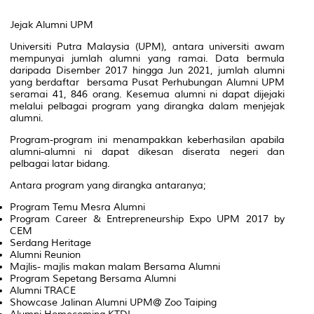
Jejak Alumni UPM
Universiti Putra Malaysia (UPM), antara universiti awam
mempunyai jumlah alumni yang ramai. Data bermula
daripada Disember 2017 hingga Jun 2021, jumlah alumni
yang berdaftar bersama Pusat Perhubungan Alumni UPM
seramai 41, 846 orang. Kesemua alumni ni dapat dijejaki
melalui pelbagai program yang dirangka dalam menjejak
alumni.
Program-program ini menampakkan keberhasilan apabila
alumni-alumni ni dapat dikesan diserata negeri dan
pelbagai latar bidang.
Antara program yang dirangka antaranya;
Program Temu Mesra Alumni
Program Career & Entrepreneurship Expo UPM 2017 by
CEM
Serdang Heritage
Alumni Reunion
Majlis- majlis makan malam Bersama Alumni
Program Sepetang Bersama Alumni
Alumni TRACE
Showcase Jalinan Alumni UPM@ Zoo Taiping