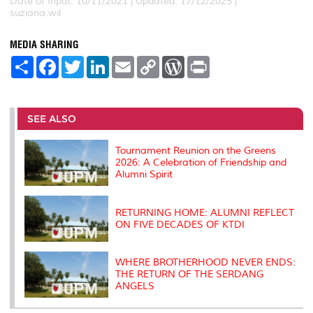
Date of Input: 10/11/2021 | Updated: 17/12/2025 |
suziana.wil
MEDIA SHARING
S
F
T
L
E
C
W
P
h
a
w
i
m
o
o
r
a
c
i
n
a
p
r
i
r
e
t
k
i
y
d
n
e
b
t
e
l
L
P
t
o
e
d
i
r
SEE ALSO
o
r
I
n
e
k
n
k
s
s
Tournament Reunion on the Greens
2026: A Celebration of Friendship and
Alumni Spirit
RETURNING HOME: ALUMNI REFLECT
ON FIVE DECADES OF KTDI
WHERE BROTHERHOOD NEVER ENDS:
THE RETURN OF THE SERDANG
ANGELS