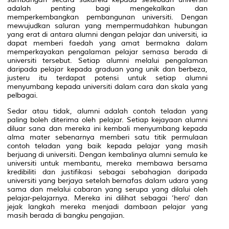
adalah penting bagi mengekalkan dan
memperkembangkan pembangunan universiti. Dengan
mewujudkan saluran yang mempermudahkan hubungan
yang erat di antara alumni dengan pelajar dan universiti, ia
dapat memberi faedah yang amat bermakna dalam
memperkayakan pengalaman pelajar semasa berada di
universiti tersebut. Setiap alumni melalui pengalaman
daripada pelajar kepada graduan yang unik dan berbeza,
justeru itu terdapat potensi untuk setiap alumni
menyumbang kepada universiti dalam cara dan skala yang
pelbagai.
Sedar atau tidak, alumni adalah contoh teladan yang
paling boleh diterima oleh pelajar. Setiap kejayaan alumni
diluar sana dan mereka ini kembali menyumbang kepada
alma mater sebenarnya memberi satu titik permulaan
contoh teladan yang baik kepada pelajar yang masih
berjuang di universiti. Dengan kembalinya alumni semula ke
universiti untuk membantu, mereka membawa bersama
kredibiliti dan justifikasi sebagai sebahagian daripada
universiti yang berjaya setelah bernafas dalam udara yang
sama dan melalui cabaran yang serupa yang dilalui oleh
pelajar-pelajarnya. Mereka ini dilihat sebagai ‘hero’ dan
jejak langkah mereka menjadi dambaan pelajar yang
masih berada di bangku pengajian.