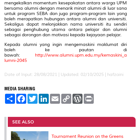
mengekalkan momentum kesepakatan antara warga UPM
bersama alumni dengan menarik minat alumni di luar sana
untuk program SEBA dan juga program-program lain yang
boleh merapatkan hubungan antara alumni dan universiti.
Sekaligus dapat melonjakkan nama universiti itu sendiri
sebagai penghubung utama antara pelajar dan alumni
sebagai dorongan dan motivasi kepada kejayaan pelajar.
Kepada alumni yang ingin mengemaskini maklumat diri
boleh ke pautan di
bawah:
http://www.alumni.upm.edu.my/kemaskini_a
lumni-2045
Date of Input: 28/08/2021 | Updated: 02/10/2025 | hafzaini
MEDIA SHARING
S
F
T
L
E
C
W
P
h
a
w
i
m
o
o
r
a
c
i
n
a
p
r
i
r
e
t
k
i
y
d
n
e
b
t
e
l
L
P
t
o
e
d
i
r
SEE ALSO
o
r
I
n
e
k
n
k
s
s
Tournament Reunion on the Greens