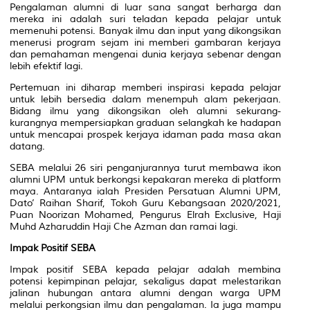
Pengalaman alumni di luar sana sangat berharga dan
mereka ini adalah suri teladan kepada pelajar untuk
memenuhi potensi. Banyak ilmu dan input yang dikongsikan
menerusi program sejam ini memberi gambaran kerjaya
dan pemahaman mengenai dunia kerjaya sebenar dengan
lebih efektif lagi.
Pertemuan ini diharap memberi inspirasi kepada pelajar
untuk lebih bersedia dalam menempuh alam pekerjaan.
Bidang ilmu yang dikongsikan oleh alumni sekurang-
kurangnya mempersiapkan graduan selangkah ke hadapan
untuk mencapai prospek kerjaya idaman pada masa akan
datang.
SEBA melalui 26 siri penganjurannya turut membawa ikon
alumni UPM untuk berkongsi kepakaran mereka di platform
maya. Antaranya ialah Presiden Persatuan Alumni UPM,
Dato’ Raihan Sharif, Tokoh Guru Kebangsaan 2020/2021,
Puan Noorizan Mohamed, Pengurus Elrah Exclusive, Haji
Muhd Azharuddin Haji Che Azman dan ramai lagi.
Impak Positif SEBA
Impak positif SEBA kepada pelajar adalah membina
potensi kepimpinan pelajar, sekaligus dapat melestarikan
jalinan hubungan antara alumni dengan warga UPM
melalui perkongsian ilmu dan pengalaman. Ia juga mampu