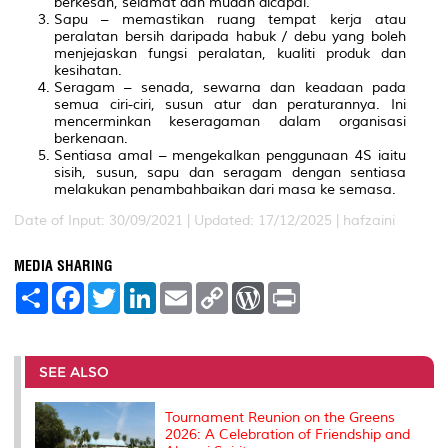
berkesan, selamat dan mudah dicapai.
Sapu – memastikan ruang tempat kerja atau
peralatan bersih daripada habuk / debu yang boleh
menjejaskan fungsi peralatan, kualiti produk dan
kesihatan.
Seragam – senada, sewarna dan keadaan pada
semua ciri-ciri, susun atur dan peraturannya. Ini
mencerminkan keseragaman dalam organisasi
berkenaan.
Sentiasa amal – mengekalkan penggunaan 4S iaitu
sisih, susun, sapu dan seragam dengan sentiasa
melakukan penambahbaikan dari masa ke semasa.
Date of Input: 30/09/2021 | Updated: 17/12/2025 | hafzaini
MEDIA SHARING
S
F
T
L
E
C
W
P
h
a
w
i
m
o
o
r
a
c
i
n
a
p
r
i
r
e
t
k
i
y
d
n
e
b
t
e
l
L
P
t
o
e
d
i
r
SEE ALSO
o
r
I
n
e
k
n
k
s
s
Tournament Reunion on the Greens
2026: A Celebration of Friendship and