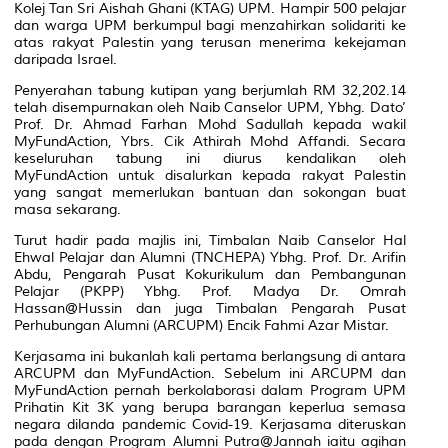
Kolej Tan Sri Aishah Ghani (KTAG) UPM. Hampir 500 pelajar
dan warga UPM berkumpul bagi menzahirkan solidariti ke
atas rakyat Palestin yang terusan menerima kekejaman
daripada Israel.
Penyerahan tabung kutipan yang berjumlah RM 32,202.14
telah disempurnakan oleh Naib Canselor UPM, Ybhg. Dato’
Prof. Dr. Ahmad Farhan Mohd Sadullah kepada wakil
MyFundAction, Ybrs. Cik Athirah Mohd Affandi. Secara
keseluruhan tabung ini diurus kendalikan oleh
MyFundAction untuk disalurkan kepada rakyat Palestin
yang sangat memerlukan bantuan dan sokongan buat
masa sekarang.
Turut hadir pada majlis ini, Timbalan Naib Canselor Hal
Ehwal Pelajar dan Alumni (TNCHEPA) Ybhg. Prof. Dr. Arifin
Abdu, Pengarah Pusat Kokurikulum dan Pembangunan
Pelajar (PKPP) Ybhg. Prof. Madya Dr. Omrah
Hassan@Hussin dan juga Timbalan Pengarah Pusat
Perhubungan Alumni (ARCUPM) Encik Fahmi Azar Mistar.
Kerjasama ini bukanlah kali pertama berlangsung di antara
ARCUPM dan MyFundAction. Sebelum ini ARCUPM dan
MyFundAction pernah berkolaborasi dalam Program UPM
Prihatin Kit 3K yang berupa barangan keperlua semasa
negara dilanda pandemic Covid-19. Kerjasama diteruskan
pada dengan Program Alumni Putra@Jannah iaitu agihan