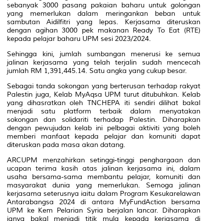
sebanyak 3000 pasang pakaian baharu untuk golongan
yang memerlukan dalam meringankan beban untuk
sambutan Aidilfitri yang lepas. Kerjasama diteruskan
dengan agihan 3000 pek makanan Ready To Eat (RTE)
kepada pelajar baharu UPM sesi 2023/2024.
Sehingga kini, jumlah sumbangan menerusi ke semua
jalinan kerjasama yang telah terjalin sudah mencecah
jumlah RM 1,391,445.14. Satu angka yang cukup besar.
Sebagai tanda sokongan yang berterusan terhadap rakyat
Palestin juga, Kelab MyAqsa UPM turut ditubuhkan. Kelab
yang dihasratkan oleh TNCHEPA iti sendiri dilihat bakal
menjadi satu platform terbaik dalam menyatakan
sokongan dan solidariti terhadap Palestin. Diharapkan
dengan pewujudan kelab ini pelbagai aktiviti yang boleh
memberi manfaat kepada pelajar dan komuniti dapat
diteruskan pada masa akan datang.
ARCUPM menzahirkan setinggi-tinggi penghargaan dan
ucapan terima kasih atas jalinan kerjasama ini, dalam
usaha bersama-sama membantu pelajar, komuniti dan
masyarakat dunia yang memerlukan. Semoga jalinan
kerjasama seterusnya iaitu dalam Program Kesukarelawan
Antarabangsa 2024 di antara MyFundAction bersama
UPM ke Kem Pelarian Syria berjalan lancar. Diharapkan
ianya bakal menjadi titik mula kepada kerjasama di