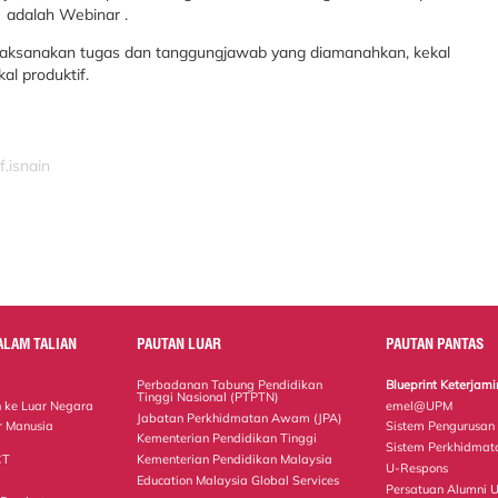
 adalah Webinar .
melaksanakan tugas dan tanggungjawab yang diamanahkan, kekal
al produktif.
f.isnain
ALAM TALIAN
PAUTAN LUAR
PAUTAN PANTAS
Perbadanan Tabung Pendidikan
Blueprint Keterja
Tinggi Nasional (PTPTN)
 ke Luar Negara
emel@UPM
Jabatan Perkhidmatan Awam (JPA)
r Manusia
Sistem Pengurusan
Kementerian Pendidikan Tinggi
Sistem Perkhidmat
CT
Kementerian Pendidikan Malaysia
U-Respons
Education Malaysia Global Services
Persatuan Alumni 