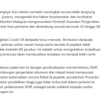
ngnya. Kes harian semakin meningkat secara tidak langsung
Justeru, mengambil kira faktor keselamatan dan kesihatan
ana Menteri Malaysia mengumumkan Perintah Kawalan Pergerakan
untuk fasa pertama dan disambung semula bermula 15 hingga 28
kitan Covid-19 daripada terus menular. Berikutan daripada
pekerja sektor awam hanya perlu berada di pejabat tidak
ak melebihi 60 peratus. Ini adalah untuk mengelakkan terjadinya
ng tentunya akan membuatkan keadaan ini menjadi lebih rumit
 Namun pada hari ini dengan pembudayaan normal baharu, BDR
inambungan pergerakan ekonomi dan rakyat kekal mempunyai
ukan keberadaan secara fizikal di pejabat, pematuhan Prosedur
tor pendidikan tinggi juga tidak terkecuali dalam perkara ini.
kal, pelaksanaan BDR sebagai tanda solidariti kepada usaha
gara ini.