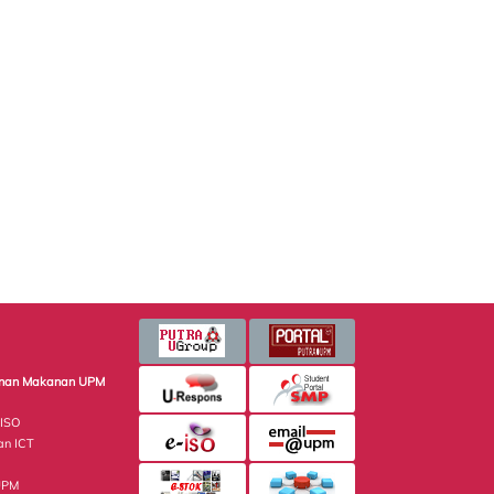
minan Makanan UPM
 ISO
an ICT
UPM