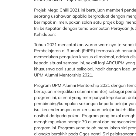
Projek Mega Chilli 2021 ini bertujuan memberi pen
seorang usahawan apabila bergraduat dengan menggu
berimpak ini merupakan salah satu projek bagi menca
Ini bertepatan dengan tema Sambutan Perayaan Jubli
Kehidupan’.
Tahun 2021 mencatatkan warna warninya tersendiri
Pembelajaran di Rumah (PdPR) termasuklah penuntut
memerlukan pengujian khusus di makmal, adalah dis
kepada situasi semasa ini, sekali lagi ARCUPM yang
khususnya dari sudut psikologi, hadir dengan idea 
UPM Alumni Mentorship 2021.
Program UPM Alumni Mentorship 2021 dengan tema 
bertujuan menjadikan alumni (mentor) sebagai pem
program ini, alumni yang mempunyai kepakaran dala
pembimbing/kumpulan sokongan kepada pelajar yang 
isu, kecenderungan dan kerisauan pelajar boleh di
nasihat daripada pakar. Program yang bakal mengh
menghimpunkan hampir 70 alumni dan menyasarkan 
program ini. Program yang telah memulakan siri p
dijangka berakhir pada Ogos nanti. Siri pelaksanaan