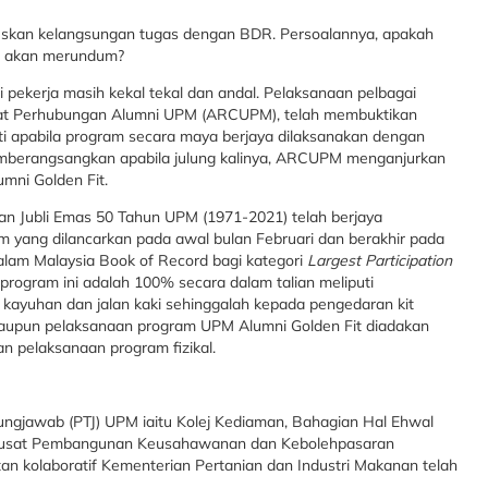
uskan kelangsungan tugas dengan BDR. Persoalannya, apakah
ja akan merundum?
ti pekerja masih kekal tekal dan andal. Pelaksanaan pelbagai
usat Perhubungan Alumni UPM (ARCUPM), telah membuktikan
 apabila program secara maya berjaya dilaksanakan dengan
memberangsangkan apabila julung kalinya, ARCUPM menganjurkan
mni Golden Fit.
 Jubli Emas 50 Tahun UPM (1971-2021) telah berjaya
 yang dilancarkan pada awal bulan Februari dan berakhir pada
alam Malaysia Book of Record bagi kategori
Largest Participation
program ini adalah 100% secara dalam talian meliputi
 kayuhan dan jalan kaki sehinggalah kepada pengedaran kit
laupun pelaksanaan program UPM Alumni Golden Fit diadakan
 pelaksanaan program fizikal.
jawab (PTJ) UPM iaitu Kolej Kediaman, Bahagian Hal Ehwal
 Pusat Pembangunan Keusahawanan dan Kebolehpasaran
tan kolaboratif Kementerian Pertanian dan Industri Makanan telah