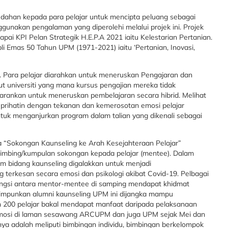
dedahan kepada para pelajar untuk mencipta peluang sebagai
nakan pengalaman yang diperolehi melalui projek ini. Projek
pai KPI Pelan Strategik H.E.P.A 2021 iaitu Kelestarian Pertanian.
 Emas 50 Tahun UPM (1971-2021) iaitu ‘Pertanian, Inovasi,
. Para pelajar diarahkan untuk meneruskan Pengajaran dan
 universiti yang mana kursus pengajian mereka tidak
arankan untuk meneruskan pembelajaran secara hibrid. Melihat
 prihatin dengan tekanan dan kemerosotan emosi pelajar
untuk menganjurkan program dalam talian yang dikenali sebagai
“Sokongan Kaunseling ke Arah Kesejahteraan Pelajar”
bimbing/kumpulan sokongan kepada pelajar (mentee). Dalam
m bidang kaunseling digalakkan untuk menjadi
terkesan secara emosi dan psikologi akibat Covid-19. Pelbagai
kongsi antara mentor-mentee di samping mendapat khidmat
impunkan alumni kaunseling UPM ini dijangka mampu
200 pelajar bakal mendapat manfaat daripada pelaksanaan
romosi di laman sesawang ARCUPM dan juga UPM sejak Mei dan
nya adalah meliputi bimbingan individu, bimbingan berkelompok