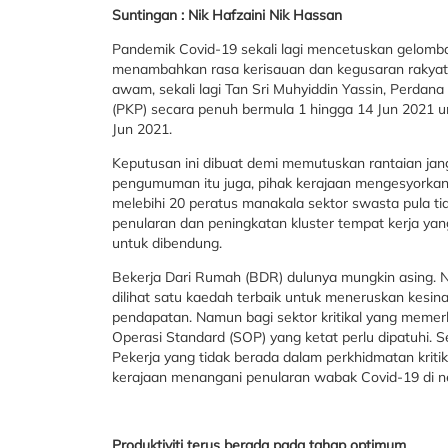
Suntingan : Nik Hafzaini Nik Hassan
Pandemik Covid-19 sekali lagi mencetuskan gelomba
menambahkan rasa kerisauan dan kegusaran rakyat. 
awam, sekali lagi Tan Sri Muhyiddin Yassin, Perd
(PKP) secara penuh bermula 1 hingga 14 Jun 2021 
Jun 2021.
Keputusan ini dibuat demi memutuskan rantaian jang
pengumuman itu juga, pihak kerajaan mengesyorkan 
melebihi 20 peratus manakala sektor swasta pula tid
penularan dan peningkatan kluster tempat kerja ya
untuk dibendung.
Bekerja Dari Rumah (BDR) dulunya mungkin asing.
dilihat satu kaedah terbaik untuk meneruskan kes
pendapatan. Namun bagi sektor kritikal yang memerl
Operasi Standard (SOP) yang ketat perlu dipatuhi. Sek
Pekerja yang tidak berada dalam perkhidmatan kriti
kerajaan menangani penularan wabak Covid-19 di ne
Produktiviti terus berada pada tahap optimum