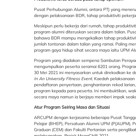
Pusat Perhubungan Alumni, antara PTJ yang mener
dengan pelaksanaan BDR, tahap produktiviti peker
Meskipun perlu bekerja dari rumah, tahap produktivi
program alumni diteruskan secara dalam talian. P
bahawa BDR mampu mengekalkan tahap produktiviti
jumlah tontonan dalam talian yang ramai. Paling 
program gaya hidup sihat secara maya iaitu UPM Alu
Program yang diadakan sempena Sambutan Perayaan
mengumpulkan peserta seramai 6201 orang. Program
30 Mei 2021 ini menyasarkan untuk direkodkan ke d
In An University Fitness Event
. Kaedah pelaksanaan 
pendaftaran penyertaan, penghantaran rekod larian,
program kepada para peserta. Ini membuktikan, wa
secara maya namun ia berjaya memberi impak seakan
Atur Program Seiring Masa dan Situasi
ARCUPM dengan kerjasama beberapa Pusat Tanggung
Pelajar (BHEP), Persatuan Alumni UPM (P{AUPM),
Graduan (CEM) dan Fakulti Pertanian serta pengliba
melaksanakan Projek MegaChilli 2021