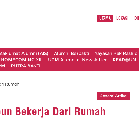
UTAMA
LOKASI
DI
Maklumat Alumni (AIS)
Alumni Berbakti
Yayasan Pak Rashid
 HOMECOMING XIII
UPM Alumni e-Newsletter
READ@UNI
UPM
PUTRA BAKTI
ari Rumah
Senarai Artikel
pun Bekerja Dari Rumah