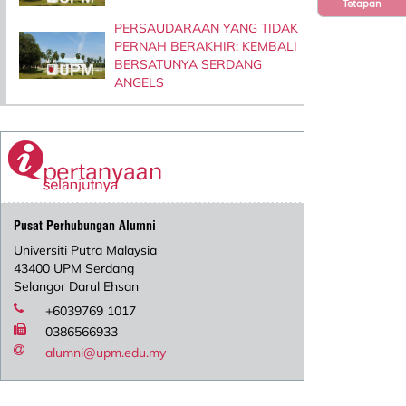
Tetapan
PERSAUDARAAN YANG TIDAK
PERNAH BERAKHIR: KEMBALI
BERSATUNYA SERDANG
ANGELS
Pusat Perhubungan Alumni
Universiti Putra Malaysia
43400 UPM Serdang
Selangor Darul Ehsan
+6039769 1017
0386566933
alumni@upm.edu.my