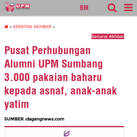
127
BM
»
KERATAN AKHBAR
»
Senarai Akhbar
Pusat Perhubungan
Alumni UPM Sumbang
3.000 pakaian baharu
kepada asnaf, anak-anak
yatim
SUMBER :dagangnews.com