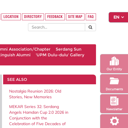
LOCATION
DIRECTORY
FEEDBACK
SITE MAP
FAQ
umni Association/Chapter
Serdang Sun
tinguish Alumni
'UPM Dulu-dulu' Gallery
Our Entity
SEE ALSO
Documents
Nostalgia Reunion 2026: Old
Stories, New Memories
MEKAR Series 32: Serdang
Newsletter
Angels Hamdan Cup 2.0 2026 in
Conjunction with the
Celebration of Five Decades of