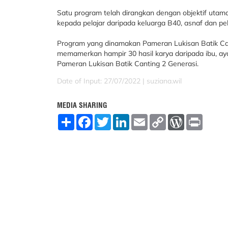
Satu program telah dirangkan dengan objektif uta
kepada pelajar daripada keluarga B40, asnaf dan pe
Program yang dinamakan Pameran Lukisan Batik Ca
memamerkan hampir 30 hasil karya daripada ibu, ay
Pameran Lukisan Batik Canting 2 Generasi.
Date of Input: 27/07/2022 |
suziana.wil
MEDIA SHARING
S
F
T
L
E
C
W
P
h
a
w
i
m
o
o
r
a
c
i
n
a
p
r
i
r
e
t
k
i
y
d
n
e
b
t
e
l
L
P
t
o
e
d
i
r
o
r
I
n
e
k
n
k
s
s