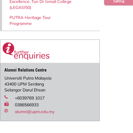
Excellence: Tun Dr Ismail College
Setting
(LEGASI50)
PUTRA Heritage Tour
Programme
Alumni Relations Centre
Universiti Putra Malaysia
43400 UPM Serdang
Selangor Darul Ehsan
+6039769 1017
0386566933
alumni@upm.edu.my