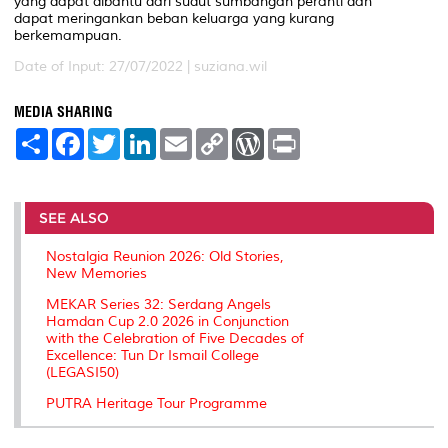
yang dapat dibantu dari sudut sumbangan peranti dan
dapat meringankan beban keluarga yang kurang
berkemampuan.
Date of Input: 27/07/2022 |
suziana.wil
MEDIA SHARING
S
F
T
L
E
C
W
P
h
a
w
i
m
o
o
r
a
c
i
n
a
p
r
i
r
e
t
k
i
y
d
n
e
b
t
e
l
L
P
t
o
e
d
i
r
SEE ALSO
o
r
I
n
e
k
n
k
s
Nostalgia Reunion 2026: Old Stories,
s
New Memories
MEKAR Series 32: Serdang Angels
Hamdan Cup 2.0 2026 in Conjunction
with the Celebration of Five Decades of
Excellence: Tun Dr Ismail College
(LEGASI50)
PUTRA Heritage Tour Programme